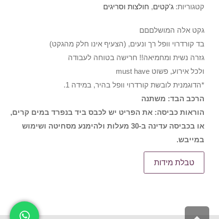
קטגוריות:
ג'קטים
,
חולצות וסריגים
בהיר
גקט אלה המושלםםם
בד קורדרוי וופל רך ונעים, (הצעיף אינו חלק מהגקט)
גזרה נשית ומחמיאה!! חרישה בטוחה לעבודה
ולכל אירוע, פשוט must have
*הדוגמנית לובשת קורדרוי וופל בהיר, במידה 1.
הרכב הבד: משתנה
הוראות כביסה: את הפריט יש לכבס ביד בנפרד במים קרים,
או בכביסה עדינה ב-30 מעלות ולהימנע מסחיטה ושימוש
במייבש.
טבלת מידות
גלילה לראש העמוד