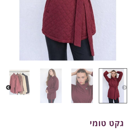
גקט טומי