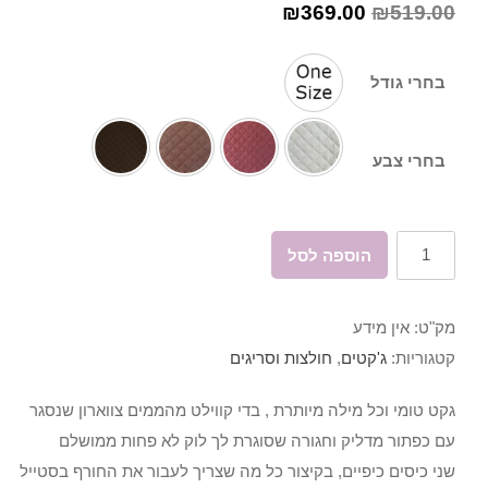
₪
369.00
₪
519.00
בחרי גודל
בחרי צבע
כמות
הוספה לסל
של
גקט
מק"ט:
אין מידע
טומי
קטגוריות:
ג'קטים
,
חולצות וסריגים
גקט טומי וכל מילה מיותרת , בדי קווילט מהממים צווארון שנסגר
עם כפתור מדליק וחגורה שסוגרת לך לוק לא פחות ממושלם
שני כיסים כיפיים, בקיצור כל מה שצריך לעבור את החורף בסטייל