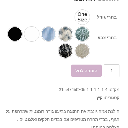
בחרי גודל
בחרי צבע
כמות
הוספה לסל
של
חולצת
מק"ט:
31cef74b090b-1-1-1-1-1-4
אמה
קטגוריה:
קיץ
חולצת אמה גונבת את ההצגה ברגע!! גזרה רומנטית שמרחפת על
הגוף , בבדי תחרה מטריפים וגם בבדים חלקים ואלגנטיים .
הצלחה בטוחה !