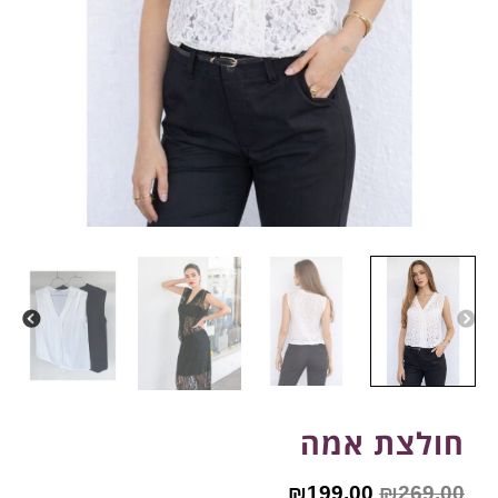
חולצת אמה
₪
199.00
₪
269.00